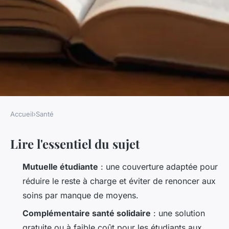
Accueil
›
Santé
SANTÉ
Lire l'essentiel du sujet
Les meilleures mutuelles
étudiantes à comparer en 2023
Mutuelle étudiante
: une couverture adaptée pour
réduire le reste à charge et éviter de renoncer aux
Luigi
•
26/03/2026 07:48
•
9 min de lecture
soins par manque de moyens.
Complémentaire santé solidaire
: une solution
gratuite ou à faible coût pour les étudiants aux