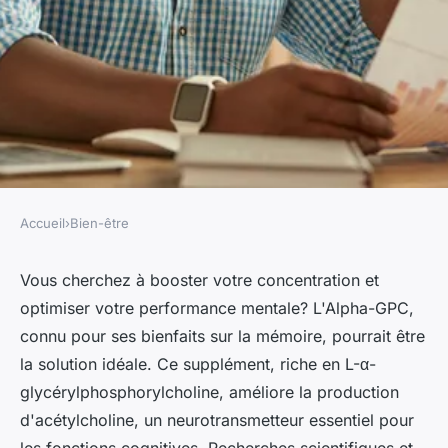
Accueil
›
Bien-être
BIEN-ÊTRE
Alpha-gpc : un produit à
Vous cherchez à booster votre concentration et
optimiser votre performance mentale? L'Alpha-GPC,
consommer pour améliorer
connu pour ses bienfaits sur la mémoire, pourrait être
votre concentration
la solution idéale. Ce supplément, riche en L-α-
glycérylphosphorylcholine, améliore la production
Juliette
•
19 août 2024
•
3 min de lecture
d'acétylcholine, un neurotransmetteur essentiel pour